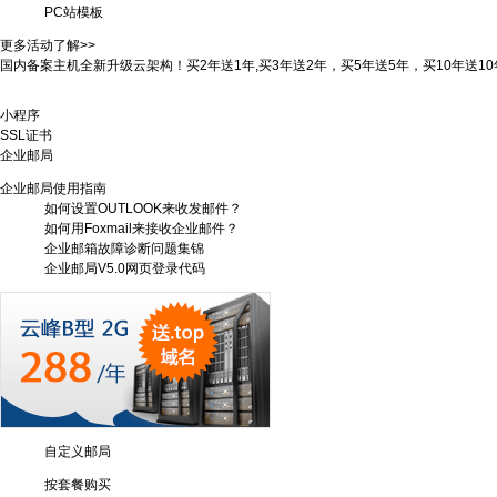
PC站模板
我网站受攻击？买防DDOS高防服务器！抗DDOS攻击！！
更多活动了解>>
国内备案主机全新升级云架构！买2年送1年,买3年送2年，买5年送5年，买10年送10
VPS/云主机！买2年送8个月,买5年送30个月，就是这么给力！
小程序
SSL证书
企业邮局
我网站受攻击？买防DDOS高防服务器！抗DDOS攻击！！
企业邮局使用指南
如何设置OUTLOOK来收发邮件？
如何用Foxmail来接收企业邮件？
企业邮箱故障诊断问题集锦
企业邮局V5.0网页登录代码
自定义邮局
按套餐购买