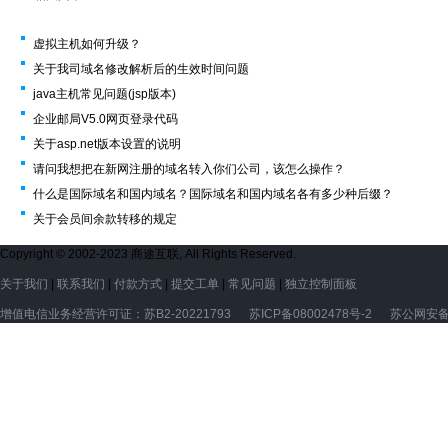
虚拟主机如何升级？
关于我司域名修改解析后的生效时间问题
java主机常见问题(jsp版本)
企业邮局V5.0网页登录代码
关于asp.net版本设置的说明
请问我想把在新网注册的域名转入你们公司，该怎么操作？
什么是国际域名和国内域名？国际域名和国内域名各有多少种后缀？
关于会员间余款转移的规定
Copyright © 2002-2023 商途互联, All Rights Reserved.
关于我们
|
联系我们
|
付款方式
|
提交工单
|
常见问题
|
独立控制面板
增值电信业务经营许可证：苏B2-20221793
苏ICP备08002478号-2
苏公网安备3