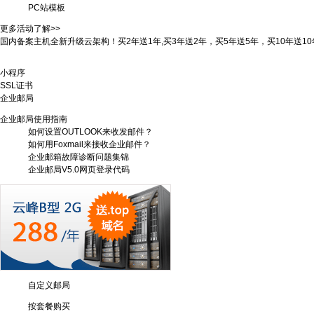
PC站模板
我网站受攻击？买防DDOS高防服务器！抗DDOS攻击！！
更多活动了解>>
国内备案主机全新升级云架构！买2年送1年,买3年送2年，买5年送5年，买10年送10
VPS/云主机！买2年送8个月,买5年送30个月，就是这么给力！
小程序
SSL证书
企业邮局
我网站受攻击？买防DDOS高防服务器！抗DDOS攻击！！
企业邮局使用指南
如何设置OUTLOOK来收发邮件？
如何用Foxmail来接收企业邮件？
企业邮箱故障诊断问题集锦
企业邮局V5.0网页登录代码
自定义邮局
按套餐购买