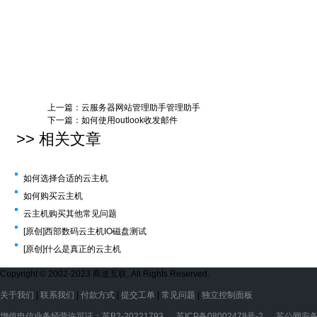
上一篇：
云服务器网站管理助手管理助手
下一篇：
如何使用outlook收发邮件
>> 相关文章
如何选择合适的云主机
如何购买云主机
云主机购买其他常见问题
[原创]西部数码云主机IO磁盘测试
[原创]什么是真正的云主机
Copyright © 2002-2023 商途互联, All Rights Reserved.
关于我们
|
联系我们
|
付款方式
|
提交工单
|
常见问题
|
独立控制面板
增值电信业务经营许可证：苏B2-20221793
苏ICP备08002478号-2
苏公网安备3