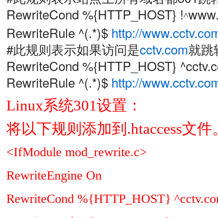
RewriteCond %{HTTP_HOST} !
www.
^
RewriteRule ^(.*)$
http://www.cctv.co
#此规则表示如果访问是
cctv.com
就跳
RewriteCond %{HTTP_HOST} ^cctv.c
RewriteRule ^(.*)$
http://www.cctv.co
Linux
系统
301
设置：
将以下规则添加到
.htaccess
文件
<IfModule mod_rewrite.c>
RewriteEngine On
RewriteCond %{HTTP_HOST} ^cctv.co