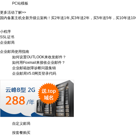
PC站模板
我网站受攻击？买防DDOS高防服务器！抗DDOS攻击！！
更多活动了解>>
国内备案主机全新升级云架构！买2年送1年,买3年送2年，买5年送5年，买10年送10
VPS/云主机！买2年送8个月,买5年送30个月，就是这么给力！
小程序
SSL证书
企业邮局
我网站受攻击？买防DDOS高防服务器！抗DDOS攻击！！
企业邮局使用指南
如何设置OUTLOOK来收发邮件？
如何用Foxmail来接收企业邮件？
企业邮箱故障诊断问题集锦
企业邮局V5.0网页登录代码
自定义邮局
按套餐购买